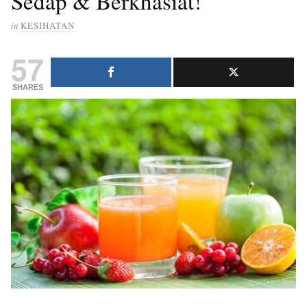
Sedap & Berkhasiat!
in
KESIHATAN
57
SHARES