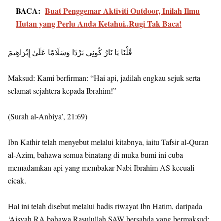
BACA:
Buat Penggemar Aktiviti Outdoor, Inilah Ilmu
Hutan yang Perlu Anda Ketahui..Rugi Tak Baca!
قُلْنَا يَا نَارُ كُونِي بَرْدًا وَسَلَامًا عَلَىٰ إِبْرَاهِيمَ
Maksud: Kami berfirman: “Hai api, jadilah engkau sejuk serta
selamat sejahtera kepada Ibrahim!”
(Surah al-Anbiya’, 21:69)
Ibn Kathir telah menyebut melalui kitabnya, iaitu Tafsir al-Quran
al-Azim, bahawa semua binatang di muka bumi ini cuba
memadamkan api yang membakar Nabi Ibrahim AS kecuali
cicak.
Hal ini telah disebut melalui hadis riwayat Ibn Hatim, daripada
‘Aisyah RA bahawa Rasulullah SAW bersabda yang bermaksud: