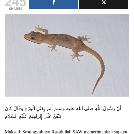
245
SHARES
‏أَنَّ رَسُولَ اللَّهِ صلى الله عليه وسلم أَمَرَ بِقَتْلِ الْوَزَغِ وَقَالَ كَانَ
يَنْفُخُ عَلَى إِبْرَاهِيمَ عَلَيْهِ السَّلاَم‏‏‏
Maksud: Sesungguhnya Rasulullah SAW memerintahkan supaya