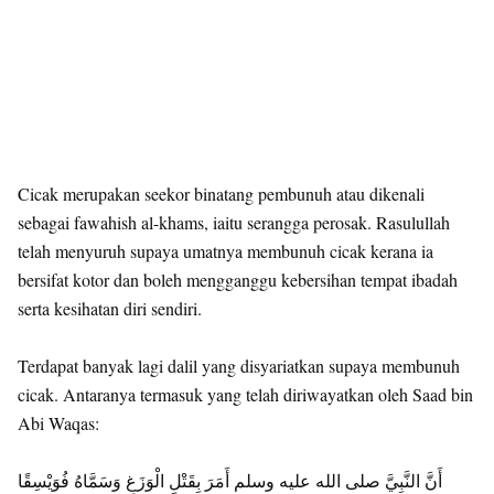
Cicak merupakan seekor binatang pembunuh atau dikenali
sebagai fawahish al-khams, iaitu serangga perosak. Rasulullah
telah menyuruh supaya umatnya membunuh cicak kerana ia
bersifat kotor dan boleh mengganggu kebersihan tempat ibadah
serta kesihatan diri sendiri.
Terdapat banyak lagi dalil yang disyariatkan supaya membunuh
cicak. Antaranya termasuk yang telah diriwayatkan oleh Saad bin
Abi Waqas:
أَنَّ النَّبِيَّ صلى الله عليه وسلم أَمَرَ بِقَتْلِ الْوَزَغِ وَسَمَّاهُ فُوَيْسِقًا