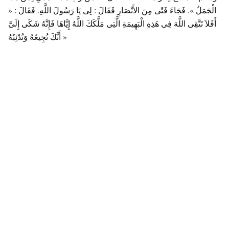
الْجَمَلُ ». فَجَاءَ فَتًى مِنَ الأَنْصَارِ فَقَالَ : لِى يَا رَسُولَ اللَّهِ. فَقَالَ : «
أَفَلاَ تَتَّقِى اللَّهَ فِى هَذِهِ الْبَهِيمَةِ الَّتِى مَلَّكَكَ اللَّهُ إِيَّاهَا فَإِنَّهُ شَكَى إِلَىَّ
أَنَّكَ تُجِيعُهُ وَتُدْئِبُهُ »