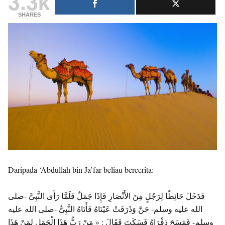
3.3k
SHARES
Daripada ‘Abdullah bin Ja’far beliau bercerita:
فَدَخَلَ حَائِطًا لِرَجُلٍ مِنَ الأَنْصَارِ فَإِذَا جَمَلٌ فَلَمَّا رَأَى النَّبِىَّ -صلى
الله عليه وسلم- حَنَّ وَذَرَفَتْ عَيْنَاهُ فَأَتَاهُ النَّبِىُّ -صلى الله عليه
وسلم- فَمَسَحَ ذِفْرَاهُ فَسَكَتَ فَقَالَ : « مَنْ رَبُّ هَذَا الْجَمَلِ لِمَنْ هَذَا