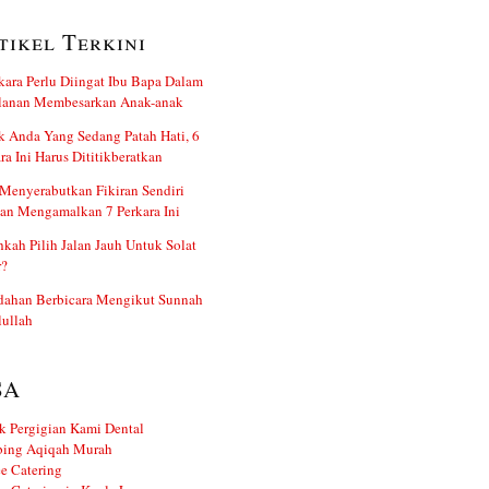
tikel Terkini
kara Perlu Diingat Ibu Bapa Dalam
alanan Membesarkan Anak-anak
 Anda Yang Sedang Patah Hati, 6
ra Ini Harus Dititikberatkan
Menyerabutkan Fikiran Sendiri
an Mengamalkan 7 Perkara Ini
kah Pilih Jalan Jauh Untuk Solat
r?
dahan Berbicara Mengikut Sunnah
ullah
SA
k Pergigian Kami Dental
ing Aqiqah Murah
e Catering