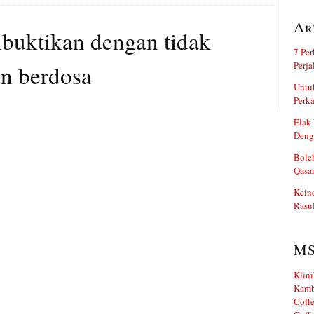
Ar
ibuktikan dengan tidak
7 Per
Perj
an berdosa
Untuk
Perka
Elak 
Deng
Boleh
Qasa
Kein
Rasul
M
Klini
Kamb
Coffe