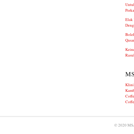
Untuk
Perka
Elak 
Deng
Boleh
Qasa
Kein
Rasul
M
Klini
Kamb
Coffe
Coffe
© 2020 MSA