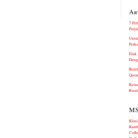
Ar
7 Per
Perj
Untuk
Perka
Elak 
Deng
Boleh
Qasa
Kein
Rasul
M
Klini
Kamb
Coffe