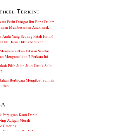
tikel Terkini
kara Perlu Diingat Ibu Bapa Dalam
alanan Membesarkan Anak-anak
 Anda Yang Sedang Patah Hati, 6
ra Ini Harus Dititikberatkan
Menyerabutkan Fikiran Sendiri
an Mengamalkan 7 Perkara Ini
kah Pilih Jalan Jauh Untuk Solat
r?
dahan Berbicara Mengikut Sunnah
ullah
SA
k Pergigian Kami Dental
ing Aqiqah Murah
e Catering