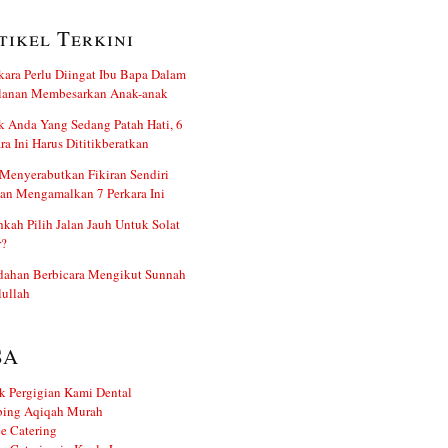
tikel Terkini
kara Perlu Diingat Ibu Bapa Dalam
alanan Membesarkan Anak-anak
 Anda Yang Sedang Patah Hati, 6
ra Ini Harus Dititikberatkan
Menyerabutkan Fikiran Sendiri
an Mengamalkan 7 Perkara Ini
kah Pilih Jalan Jauh Untuk Solat
r?
dahan Berbicara Mengikut Sunnah
ullah
SA
k Pergigian Kami Dental
ing Aqiqah Murah
e Catering