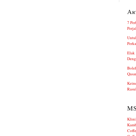
Ar
7 Per
Perj
Untuk
Perka
Elak 
Deng
Boleh
Qasa
Kein
Rasul
M
Klini
Kamb
Coffe