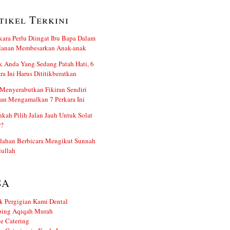
tikel Terkini
kara Perlu Diingat Ibu Bapa Dalam
alanan Membesarkan Anak-anak
 Anda Yang Sedang Patah Hati, 6
ra Ini Harus Dititikberatkan
Menyerabutkan Fikiran Sendiri
an Mengamalkan 7 Perkara Ini
kah Pilih Jalan Jauh Untuk Solat
r?
dahan Berbicara Mengikut Sunnah
ullah
SA
k Pergigian Kami Dental
ing Aqiqah Murah
e Catering