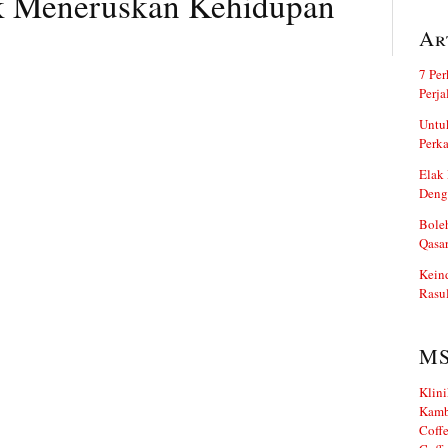
k Meneruskan Kehidupan
Ar
7 Per
Perj
Untuk
Perka
Elak 
Deng
Boleh
Qasa
Kein
Rasul
M
Klini
Kamb
Coffe