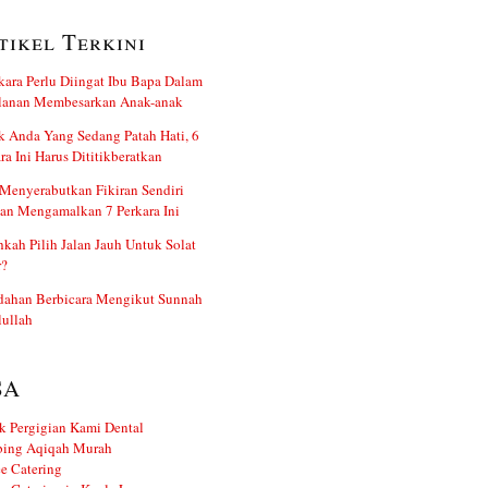
tikel Terkini
kara Perlu Diingat Ibu Bapa Dalam
alanan Membesarkan Anak-anak
 Anda Yang Sedang Patah Hati, 6
ra Ini Harus Dititikberatkan
Menyerabutkan Fikiran Sendiri
an Mengamalkan 7 Perkara Ini
kah Pilih Jalan Jauh Untuk Solat
r?
dahan Berbicara Mengikut Sunnah
ullah
SA
k Pergigian Kami Dental
ing Aqiqah Murah
e Catering