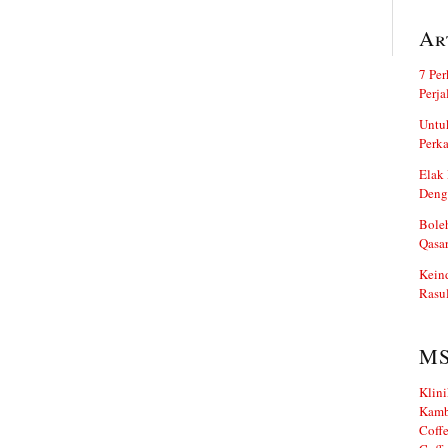
Ar
7 Per
Perj
Untuk
Perka
Elak 
Deng
Boleh
Qasa
Kein
Rasul
M
Klini
Kamb
Coffe