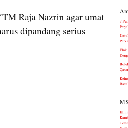
Ar
DYTM Raja Nazrin agar umat
7 Per
Perj
harus dipandang serius
Untuk
Perka
Elak 
Deng
Boleh
Qasa
Kein
Rasul
M
Klini
Kamb
Coffe