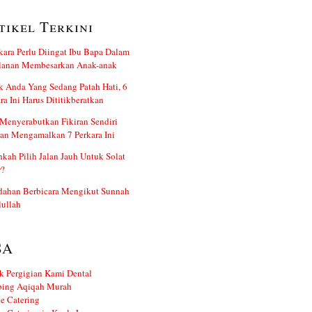
tikel Terkini
kara Perlu Diingat Ibu Bapa Dalam
alanan Membesarkan Anak-anak
 Anda Yang Sedang Patah Hati, 6
ra Ini Harus Dititikberatkan
Menyerabutkan Fikiran Sendiri
an Mengamalkan 7 Perkara Ini
kah Pilih Jalan Jauh Untuk Solat
r?
dahan Berbicara Mengikut Sunnah
ullah
SA
k Pergigian Kami Dental
ing Aqiqah Murah
e Catering