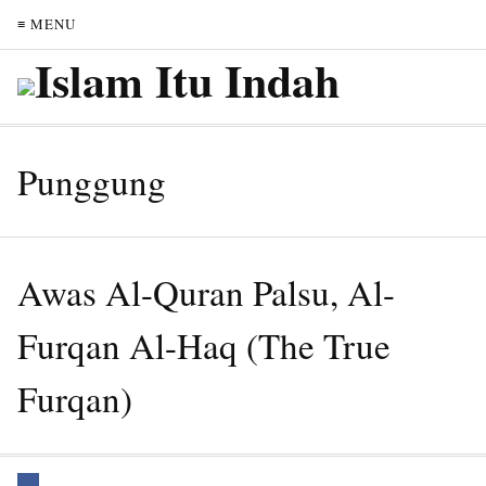
≡ MENU
Punggung
Awas Al-Quran Palsu, Al-
Furqan Al-Haq (The True
Furqan)