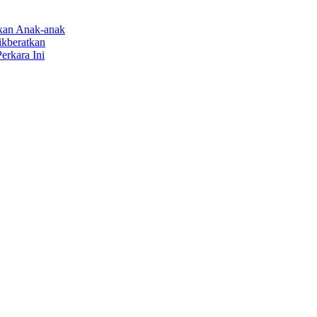
rkan Anak-anak
ikberatkan
erkara Ini