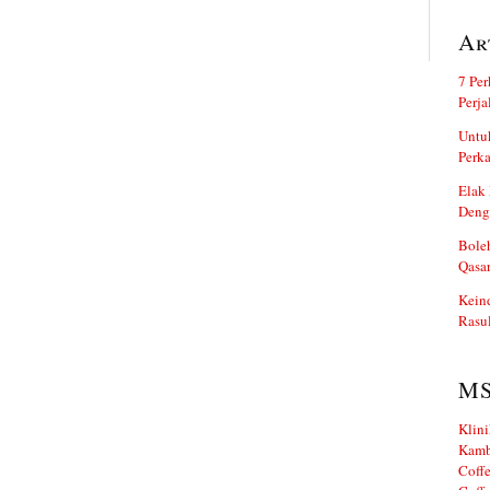
Ar
7 Per
Perj
Untuk
Perka
Elak 
Deng
Boleh
Qasa
Kein
Rasul
M
Klini
Kamb
Coffe