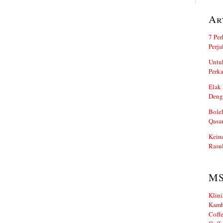
Ar
7 Per
Perj
Untuk
Perka
Elak 
Deng
Boleh
Qasa
Kein
Rasul
M
Klini
Kamb
Coffe