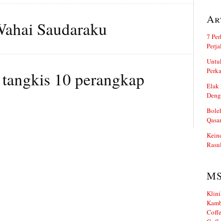
Ar
Wahai Saudaraku
7 Per
Perj
Untuk
Perka
 tangkis 10 perangkap
Elak 
Deng
Boleh
Qasa
Kein
Rasul
M
Klini
Kamb
Coffe