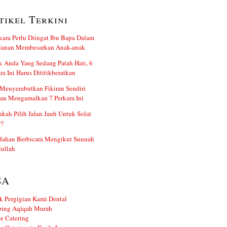
tikel Terkini
kara Perlu Diingat Ibu Bapa Dalam
alanan Membesarkan Anak-anak
 Anda Yang Sedang Patah Hati, 6
ra Ini Harus Dititikberatkan
Menyerabutkan Fikiran Sendiri
an Mengamalkan 7 Perkara Ini
kah Pilih Jalan Jauh Untuk Solat
r?
dahan Berbicara Mengikut Sunnah
ullah
SA
k Pergigian Kami Dental
ing Aqiqah Murah
e Catering