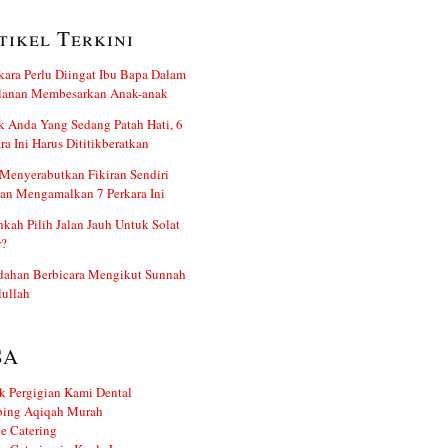
tikel Terkini
kara Perlu Diingat Ibu Bapa Dalam
alanan Membesarkan Anak-anak
 Anda Yang Sedang Patah Hati, 6
ra Ini Harus Dititikberatkan
Menyerabutkan Fikiran Sendiri
an Mengamalkan 7 Perkara Ini
kah Pilih Jalan Jauh Untuk Solat
r?
dahan Berbicara Mengikut Sunnah
ullah
SA
k Pergigian Kami Dental
ing Aqiqah Murah
e Catering