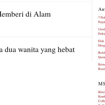
Ar
Memberi di Alam
7 Per
Perj
Untuk
Perka
Elak 
Deng
a dua wanita yang hebat
Boleh
Qasa
Kein
Rasul
M
Klini
Kamb
Coffe