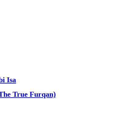
i Isa
(The True Furqan)