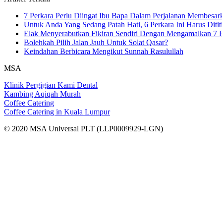
7 Perkara Perlu Diingat Ibu Bapa Dalam Perjalanan Membesa
Untuk Anda Yang Sedang Patah Hati, 6 Perkara Ini Harus Ditit
Elak Menyerabutkan Fikiran Sendiri Dengan Mengamalkan 7 P
Bolehkah Pilih Jalan Jauh Untuk Solat Qasar?
Keindahan Berbicara Mengikut Sunnah Rasulullah
MSA
Klinik Pergigian Kami Dental
Kambing Aqiqah Murah
Coffee Catering
Coffee Catering in Kuala Lumpur
© 2020 MSA Universal PLT (LLP0009929-LGN)