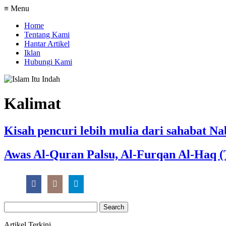
≡ Menu
Home
Tentang Kami
Hantar Artikel
Iklan
Hubungi Kami
Kalimat
Kisah pencuri lebih mulia dari sahabat Nab
Awas Al-Quran Palsu, Al-Furqan Al-Haq 
Search
for:
Artikel Terkini