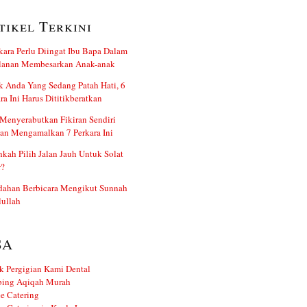
tikel Terkini
kara Perlu Diingat Ibu Bapa Dalam
alanan Membesarkan Anak-anak
 Anda Yang Sedang Patah Hati, 6
ra Ini Harus Dititikberatkan
Menyerabutkan Fikiran Sendiri
an Mengamalkan 7 Perkara Ini
kah Pilih Jalan Jauh Untuk Solat
r?
dahan Berbicara Mengikut Sunnah
ullah
SA
k Pergigian Kami Dental
ing Aqiqah Murah
e Catering