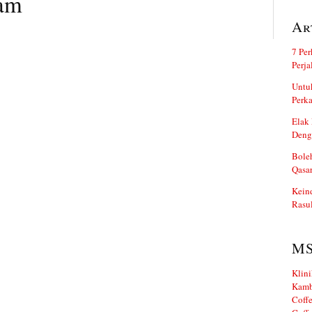
mam
Ar
7 Per
Perj
Untuk
Perka
Elak 
Deng
Boleh
Qasa
Kein
Rasul
M
Klini
Kamb
Coffe