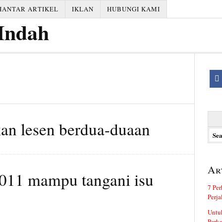
HANTAR ARTIKEL
IKLAN
HUBUNGI KAMI
Searc
an lesen berdua-duaan
for:
Ar
011 mampu tangani isu
7 Per
Perj
Untuk
Perka