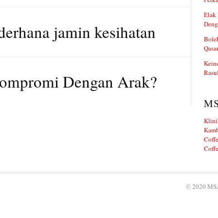
Elak 
Deng
derhana jamin kesihatan
Boleh
Qasa
Kein
Rasul
ompromi Dengan Arak?
M
Klini
Kamb
Coffe
Coffe
© 2020 MSA