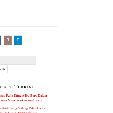
h
tikel Terkini
kara Perlu Diingat Ibu Bapa Dalam
alanan Membesarkan Anak-anak
 Anda Yang Sedang Patah Hati, 6
ra Ini Harus Dititikberatkan