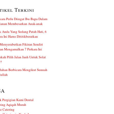
tikel Terkini
kara Perlu Diingat Ibu Bapa Dalam
alanan Membesarkan Anak-anak
 Anda Yang Sedang Patah Hati, 6
ra Ini Harus Dititikberatkan
Menyerabutkan Fikiran Sendiri
an Mengamalkan 7 Perkara Ini
kah Pilih Jalan Jauh Untuk Solat
r?
dahan Berbicara Mengikut Sunnah
ullah
SA
k Pergigian Kami Dental
ing Aqiqah Murah
e Catering