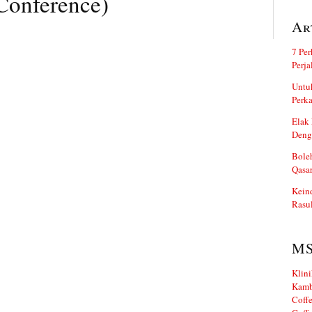
Conference)
Ar
7 Per
Perj
Untuk
Perka
Elak 
Deng
Boleh
Qasa
Kein
Rasul
M
Klini
Kamb
Coffe