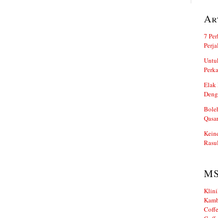
Ar
7 Per
Perj
Untuk
Perka
Elak 
Deng
Boleh
Qasa
Kein
Rasul
M
Klini
Kamb
Coffe