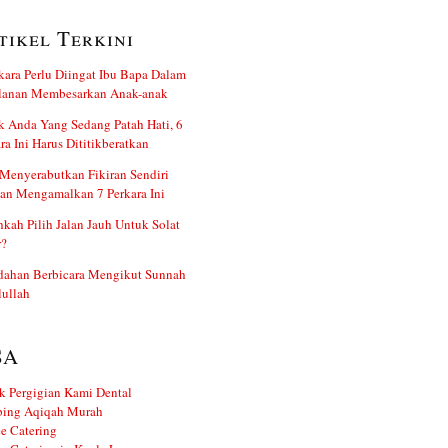
tikel Terkini
kara Perlu Diingat Ibu Bapa Dalam
alanan Membesarkan Anak-anak
 Anda Yang Sedang Patah Hati, 6
ra Ini Harus Dititikberatkan
Menyerabutkan Fikiran Sendiri
an Mengamalkan 7 Perkara Ini
kah Pilih Jalan Jauh Untuk Solat
r?
dahan Berbicara Mengikut Sunnah
ullah
SA
k Pergigian Kami Dental
ing Aqiqah Murah
e Catering