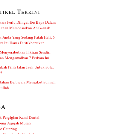
tikel Terkini
kara Perlu Diingat Ibu Bapa Dalam
alanan Membesarkan Anak-anak
 Anda Yang Sedang Patah Hati, 6
ra Ini Harus Dititikberatkan
Menyerabutkan Fikiran Sendiri
an Mengamalkan 7 Perkara Ini
kah Pilih Jalan Jauh Untuk Solat
r?
dahan Berbicara Mengikut Sunnah
ullah
SA
k Pergigian Kami Dental
ing Aqiqah Murah
e Catering