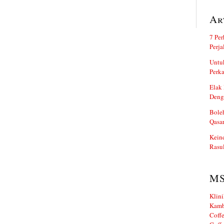
Ar
7 Per
Perj
Untuk
Perka
Elak 
Deng
Boleh
Qasa
Kein
Rasul
M
Klini
Kamb
Coffe