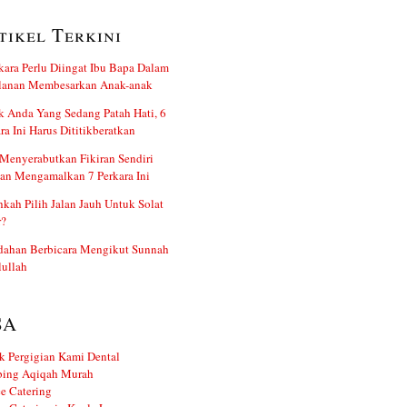
tikel Terkini
kara Perlu Diingat Ibu Bapa Dalam
alanan Membesarkan Anak-anak
 Anda Yang Sedang Patah Hati, 6
ra Ini Harus Dititikberatkan
Menyerabutkan Fikiran Sendiri
an Mengamalkan 7 Perkara Ini
kah Pilih Jalan Jauh Untuk Solat
r?
dahan Berbicara Mengikut Sunnah
ullah
SA
k Pergigian Kami Dental
ing Aqiqah Murah
e Catering