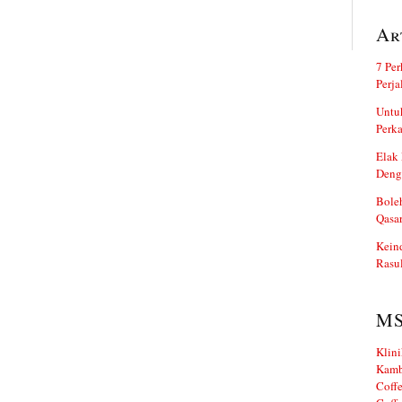
Ar
7 Per
Perj
Untuk
Perka
Elak 
Deng
Boleh
Qasa
Kein
Rasul
M
Klini
Kamb
Coffe