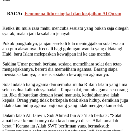
BACA:
Fenomena tidur singkat dan keajaiban Al Quran
Ketika itu mula rasa mahu mencuba sesuatu yang bukan saja ditegah
syarak, malah jadi kesalahan jenayah.
Pokok pangkalnya, jangan sesekali kita meninggalkan solat walau
apa pun alasannya. Kecuali bagi golongan wanita yang didatangi
Haid, baru Islam melepaskan kewajipan ini ke atas mereka.
Saidina Umar pernah berkata, sesiapa memelihara solat dan tetap
mengerjakannya, bererti dia memelihara agamaa. Barang siapa
mensia-siakannya, ia mensia-siakan kewajipan agamanya.
Solat adalah tiang agama dan semulia-mulia Rukun Islam yang lima
selepas dua kalimah syahadah. Tanpa solat, runtuh agama seseorang
itu. Jika diibaratkan dengan jasad manusia, kedudukannya ialah
kepala. Orang yang tidak berkepala tidak akan hidup, demikian juga
tidak akan hidup agama bagi orang yang tidak mengerjakan solat.
Dalam kitab At-Tanwir, Sidi Ahmad bin Ata’illah berkata: “Solat
amat besar kemuliaannya dan keadaannya di sisi Allah amatlah
berat.” Kerana itu Allah SWT berfirman yang bermaksud: