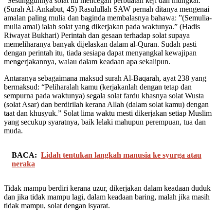
“Sesungguhnya solat itu mencegah perbuatan keji dan mungkar.”
(Surah Al-Ankabut, 45) Rasulullah SAW pernah ditanya mengenai
amalan paling mulia dan baginda membalasnya bahawa: ”(Semulia-
mulia amal) ialah solat yang dikerjakan pada waktunya.” (Hadis
Riwayat Bukhari) Perintah dan gesaan terhadap solat supaya
memeliharanya banyak dijelaskan dalam al-Quran. Sudah pasti
dengan perintah itu, tiada sesiapa dapat menyangkal kewajipan
mengerjakannya, walau dalam keadaan apa sekalipun.
Antaranya sebagaimana maksud surah Al-Baqarah, ayat 238 yang
bermaksud: “Peliharalah kamu (kerjakanlah dengan tetap dan
sempurna pada waktunya) segala solat fardu khasnya solat Wusta
(solat Asar) dan berdirilah kerana Allah (dalam solat kamu) dengan
taat dan khusyuk.” Solat lima waktu mesti dikerjakan setiap Muslim
yang secukup syaratnya, baik lelaki mahupun perempuan, tua dan
muda.
BACA:
Lidah tentukan langkah manusia ke syurga atau
neraka
Tidak mampu berdiri kerana uzur, dikerjakan dalam keadaan duduk
dan jika tidak mampu lagi, dalam keadaan baring, malah jika masih
tidak mampu, solat dengan isyarat.