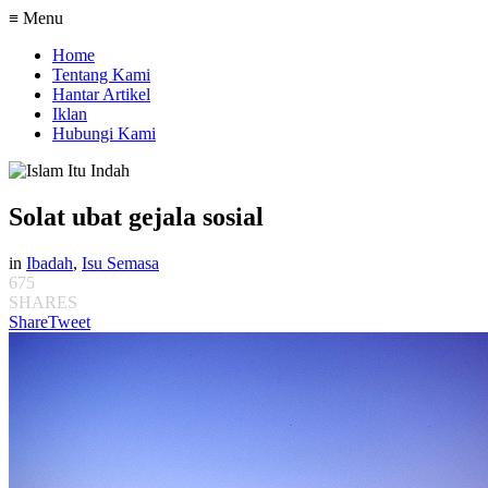
≡ Menu
Home
Tentang Kami
Hantar Artikel
Iklan
Hubungi Kami
Solat ubat gejala sosial
in
Ibadah
,
Isu Semasa
675
SHARES
Share
Tweet