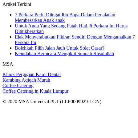
Artikel Terkini
7 Perkara Perlu Diingat Ibu Bapa Dalam Perjalanan
Membesarkan Anak-anak
Untuk Anda Yang Sedang Patah Hati, 6 Perkara Ini Harus
Dititikberatkan
Elak Menyerabutkan Fikiran Sendiri Dengan Mengamalkan 7
Perkara Ini
Bolehkah Pilih Jalan Jauh Untuk Solat Qasar?
Keindahan Berbicara Mengikut Sunnah Rasulullah
MSA
Klinik Pergigian Kami Dental
Kambing Aqiqah Murah
Coffee Catering
Coffee Catering in Kuala Lumpur
© 2020 MSA Universal PLT (LLP0009929-LGN)