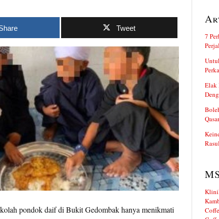
Ar
Share
Tweet
7 Per
Perj
Untuk
Perka
Elak 
Deng
Boleh
Qasa
Kein
Rasul
M
Klini
Kamb
sekolah pondok daif di Bukit Gedombak hanya menikmati
Coffe