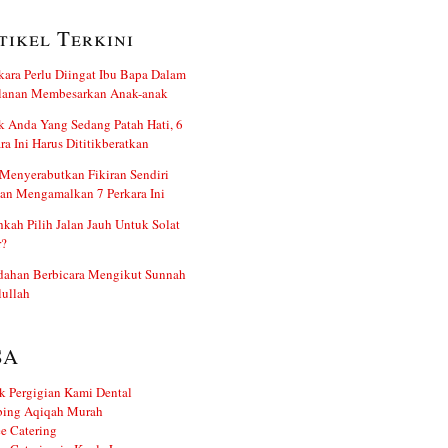
tikel Terkini
kara Perlu Diingat Ibu Bapa Dalam
alanan Membesarkan Anak-anak
 Anda Yang Sedang Patah Hati, 6
ra Ini Harus Dititikberatkan
Menyerabutkan Fikiran Sendiri
an Mengamalkan 7 Perkara Ini
kah Pilih Jalan Jauh Untuk Solat
r?
dahan Berbicara Mengikut Sunnah
ullah
SA
k Pergigian Kami Dental
ing Aqiqah Murah
e Catering