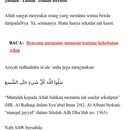
Jadilah ‘Tamak’ Dalam Berdoa
Allah sangat menyukai orang yang meminta semua benda
daripadaNya. Ya, semuanya. Hatta hanya sekadar tali kasut.
BACA:
Bencana mengajar manusia tentang kehebatan
Allah
Aisyah radhiallahu ta’ala ‘anha juga mengatakan:
سَلُوا اللَّهَ كُلَّ شَيءٍ حَتَّى الشِّسعَ
“Mintalah kepada Allah bahkan meminta tali sandal sekalipun”
(HR. Al Baihaqi dalam Syu’abul Iman 2/42, Al Albani berkata:
“mauquf jayyid” dalam Silsilah Adh Dha’ifah no. 1363).
Nabi SAW bersabda: