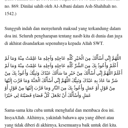
no. 869. Dinilai sahih oleh Al-Albani dalam Ash-Shahihah no.
1542.)
Sungguh indah dan menyeluruh maksud yang terkandung dalam
doa ini. Seluruh pengharapan tentang nasib kita di dunia dan juga
di akhirat disandarkan sepenuhnya kepada Allah SWT.
اللَّهُمَّ إِنِّي أَسْأَلُكَ مِنَ الْخَيْرِ كُلِّهِ عَاجِلِهِ وَآجِلِهِ مَا عَلِمْتُ مِنْهُ وَمَا لَمْ
أَعْلَمْ وَأَعُوذُ بِكَ مِنَ الشَّرِّ كُلِّهِ عَاجِلِهِ وَآجِلِهِ مَا عَلِمْتُ مِنْهُ وَمَا لَمْ
أَعْلَمْ اللَّهُمَّ إِنِّي أَسْأَلُكَ مِنْ خَيْرِ مَا سَأَلَكَ عَبْدُكَ وَنَبِيُّكَ وَأَعُوذُ بِكَ مِنْ
شَرِّ مَا عَاذَ بِهِ عَبْدُكَ وَنَبِيُّكَ اللَّهُمَّ إِنِّي أَسْأَلُكَ الْجَنَّةَ وَمَا قَرَّبَ إِلَيْهَا
مِنْ قَوْلٍ أَوْ عَمَلٍ وَأَعُوذُ بِكَ مِنَ النَّارِ وَمَا قَرَّبَ إِلَيْهَا مِنْ قَوْلٍ أَوْ
عَمَلٍ وَأَسْأَلُكَ أَنْ تَجْعَلَ كُلَّ قَضَاءٍ قَضَيْتَهُ لِي خَيْرًا
Sama-sama kita cuba untuk menghafal dan membaca doa ini.
InsyaAllah. Akhirnya, yakinlah bahawa apa yang diberi atau
yang tidak diberi di akhirnya, kesemuanya baik untuk diri kita.