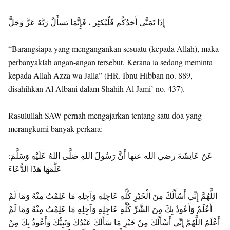
إِذَا تَمَنَّى أَحَدُكُم فَلْيُكثِر ، فَإِنَّمَا يَسأَلُ رَبَّهُ عَزَّ وَجَلَّ
“Barangsiapa yang mengangankan sesuatu (kepada Allah), maka
perbanyaklah angan-angan tersebut. Kerana ia sedang meminta
kepada Allah Azza wa Jalla” (HR. Ibnu Hibban no. 889,
disahihkan Al Albani dalam Shahih Al Jami’ no. 437).
Rasulullah SAW pernah mengajarkan tentang satu doa yang
merangkumi banyak perkara:
:عَنْ عَائِشَةَ رضي الله عنها أَنَّ رَسُولَ اللهِ صَلَّى اللهُ عَلَيْهِ وَسَلَّمَ
عَلَّمَهَا هَذَا الدُّعَاءَ
اللَّهُمَّ إِنِّي أَسْأَلُكَ مِنَ الْخَيْرِ كُلِّهِ عَاجِلِهِ وَآجِلِهِ مَا عَلِمْتُ مِنْهُ وَمَا لَمْ
أَعْلَمْ وَأَعُوذُ بِكَ مِنَ الشَّرِّ كُلِّهِ عَاجِلِهِ وَآجِلِهِ مَا عَلِمْتُ مِنْهُ وَمَا لَمْ
أَعْلَمْ اللَّهُمَّ إِنِّي أَسْأَلُكَ مِنْ خَيْرِ مَا سَأَلَكَ عَبْدُكَ وَنَبِيُّكَ وَأَعُوذُ بِكَ مِنْ