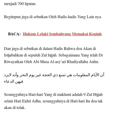
menjadi 700 lipatan.
Begitupun juga di sebutkan Oleh Hadis-hadis Yang Lain nya.
BACA:
Hukum Lelaki Sembahyang Memakai Kopiah
Dan juga di sebutkan di dalam Hadis Bahwa doa Akan di
Istijabahkan di sepuluh Zul hijjah. Sebagaimana Yang telah Di
Riwayatkan Oleh Abi Musa Al-asy’ari Rhadiyallahu Anhu.
أن اﻷيام المعلومات هي تسع ذي الحجة غير يوم النحر وأنه لايرد
فيهن الدعاء
Sesungguhnya Hari-hari Yang di maklumi adalah 9 Zul Hijjah
selain Hari Eidul Adha, sesungguhnya di Hari-hari Itu doa tak
akan di tolak.