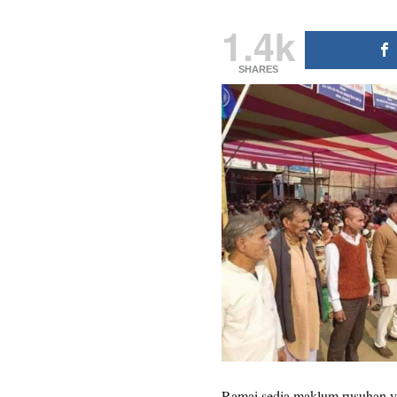
1.4k
SHARES
Ramai sedia maklum rusuhan yan