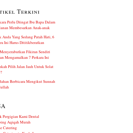
tikel Terkini
kara Perlu Diingat Ibu Bapa Dalam
alanan Membesarkan Anak-anak
 Anda Yang Sedang Patah Hati, 6
ra Ini Harus Dititikberatkan
Menyerabutkan Fikiran Sendiri
an Mengamalkan 7 Perkara Ini
kah Pilih Jalan Jauh Untuk Solat
r?
dahan Berbicara Mengikut Sunnah
ullah
SA
k Pergigian Kami Dental
ing Aqiqah Murah
e Catering