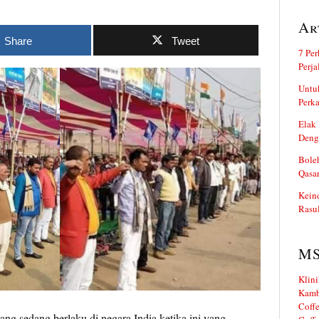
Ar
Share
Tweet
7 Per
Perj
Untuk
Perka
Elak 
Deng
Boleh
Qasa
Kein
Rasul
M
Klini
Kamb
Coffe
g sedang berlaku di negara India ketika ini yang