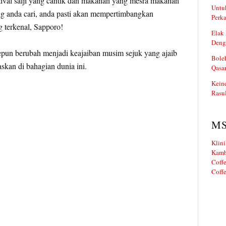
estival salji yang cantik dan makanan yang mesra makanan
Untuk
ng anda cari, anda pasti akan mempertimbangkan
Perka
 terkenal, Sapporo!
Elak 
Deng
epun berubah menjadi keajaiban musim sejuk yang ajaib
Boleh
askan di bahagian dunia ini.
Qasa
Kein
Rasul
M
Klini
Kamb
Coffe
Coffe