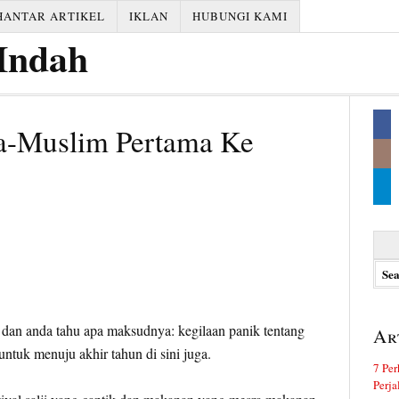
HANTAR ARTIKEL
IKLAN
HUBUNGI KAMI
a-Muslim Pertama Ke
Searc
for:
i, dan anda tahu apa maksudnya: kegilaan panik tentang
Ar
ntuk menuju akhir tahun di sini juga.
7 Per
Perj