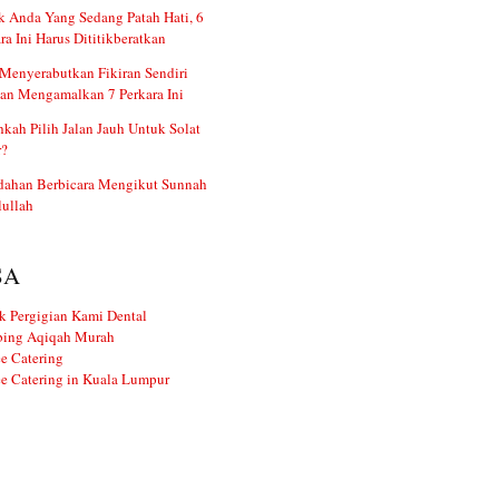
 Anda Yang Sedang Patah Hati, 6
ra Ini Harus Dititikberatkan
Menyerabutkan Fikiran Sendiri
an Mengamalkan 7 Perkara Ini
kah Pilih Jalan Jauh Untuk Solat
r?
dahan Berbicara Mengikut Sunnah
ullah
SA
k Pergigian Kami Dental
ing Aqiqah Murah
e Catering
e Catering in Kuala Lumpur