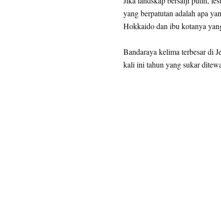
Jika landskap bersalji putih, f
yang berpatutan adalah apa ya
Hokkaido dan ibu kotanya yang
Bandaraya kelima terbesar di J
kali ini tahun yang sukar ditew