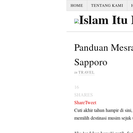
HOME
TENTANG KAMI
Panduan Mesr
Sapporo
in
TRAVEL
16
SHARES
Share
Tweet
Cuti akhir tahun hampir di sin
memilih destinasi musim sejuk u