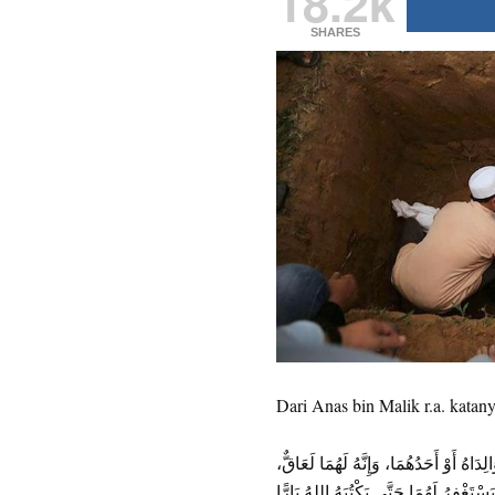
18.2k
SHARES
Dari Anas bin Malik r.a. katany
َاهُ أَوْ أَحَدُهُمَا، وَإِنَّهُ لَهُمَا لَعَاقٌّ