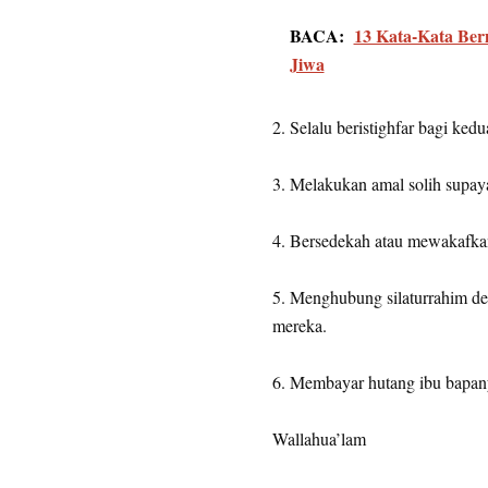
BACA:
13 Kata-Kata Be
Jiwa
2. Selalu beristighfar bagi ked
3. Melakukan amal solih supaya
4. Bersedekah atau mewakafkan
5. Menghubung silaturrahim d
mereka.
6. Membayar hutang ibu bapany
Wallahua’lam