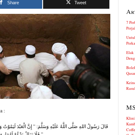
Share
Tweet
Ar
7 Per
Perj
Untuk
Perka
Elak 
Deng
Boleh
Qasa
Kein
Rasul
M
a :
Klini
Kamb
قَالَ رَسُولُ اللهِ صَلَّى اللَّهُ عَلَيْهِ وَسَلَّمَ: ” إِنَّ الْعَبْدَ لَيَمُوْتُ وَالِد،
Coffe
فَلَا يَزَالُ يَدْعُوْ لَهُمَا، وَيَسْتَغْفِرُ لَهُمَا حَتَّى يَكْتُبَهُ اللهُ بَارًّا ”