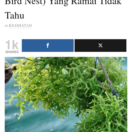
Bird Nest) Yang Ramai Tidak
Tahu
in
KESIHATAN
1k
SHARES