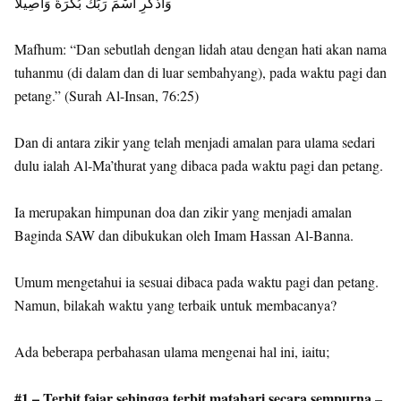
وَاذْكُرِ اسْمَ رَبِّكَ بُكْرَةً وَأَصِيلًا
Mafhum: “Dan sebutlah dengan lidah atau dengan hati akan nama
tuhanmu (di dalam dan di luar sembahyang), pada waktu pagi dan
petang.” (Surah Al-Insan, 76:25)
Dan di antara zikir yang telah menjadi amalan para ulama sedari
dulu ialah Al-Ma’thurat yang dibaca pada waktu pagi dan petang.
Ia merupakan himpunan doa dan zikir yang menjadi amalan
Baginda SAW dan dibukukan oleh Imam Hassan Al-Banna.
Umum mengetahui ia sesuai dibaca pada waktu pagi dan petang.
Namun, bilakah waktu yang terbaik untuk membacanya?
Ada beberapa perbahasan ulama mengenai hal ini, iaitu;
#1 – Terbit fajar sehingga terbit matahari secara sempurna
–