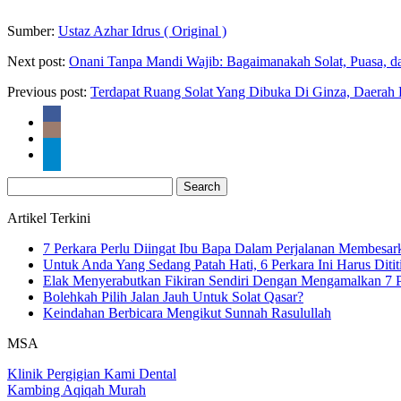
Sumber:
Ustaz Azhar Idrus ( Original )
Next post:
Onani Tanpa Mandi Wajib: Bagaimanakah Solat, Puasa, d
Previous post:
Terdapat Ruang Solat Yang Dibuka Di Ginza, Daerah 
Search
for:
Artikel Terkini
7 Perkara Perlu Diingat Ibu Bapa Dalam Perjalanan Membesa
Untuk Anda Yang Sedang Patah Hati, 6 Perkara Ini Harus Ditit
Elak Menyerabutkan Fikiran Sendiri Dengan Mengamalkan 7 P
Bolehkah Pilih Jalan Jauh Untuk Solat Qasar?
Keindahan Berbicara Mengikut Sunnah Rasulullah
MSA
Klinik Pergigian Kami Dental
Kambing Aqiqah Murah