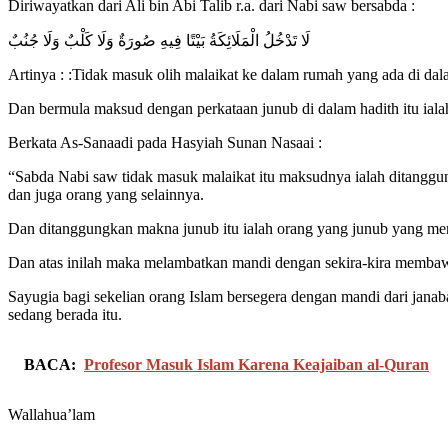
Diriwayatkan dari Ali bin Abi Talib r.a. dari Nabi saw bersabda :
لَا تَدْخُلُ الْمَلَائِكَةُ بَيْتًا فِيهِ صُورَةٌ وَلَا كَلْبٌ وَلَا جُنُبٌ
Artinya : :Tidak masuk olih malaikat ke dalam rumah yang ada di da
Dan bermula maksud dengan perkataan junub di dalam hadith itu ial
Berkata As-Sanaadi pada Hasyiah Sunan Nasaai :
“Sabda Nabi saw tidak masuk malaikat itu maksudnya ialah ditanggun
dan juga orang yang selainnya.
Dan ditanggungkan makna junub itu ialah orang yang junub yang m
Dan atas inilah maka melambatkan mandi dengan sekira-kira membawa
Sayugia bagi sekelian orang Islam bersegera dengan mandi dari jan
sedang berada itu.
BACA:
Profesor Masuk Islam Karena Keajaiban al-Quran
Wallahua’lam