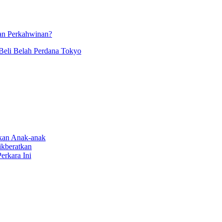
an Perkahwinan?
Beli Belah Perdana Tokyo
rkan Anak-anak
ikberatkan
erkara Ini