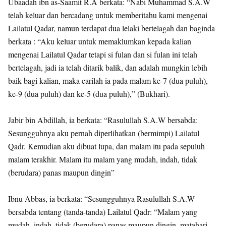
Ubaadah ibn as-Saamit R.A berkata: “Nabi Muhammad S.A.W
telah keluar dan bercadang untuk memberitahu kami mengenai
Lailatul Qadar, namun terdapat dua lelaki bertelagah dan baginda
berkata : “Aku keluar untuk memaklumkan kepada kalian
mengenai Lailatul Qadar tetapi si fulan dan si fulan ini telah
bertelagah, jadi ia telah ditarik balik, dan adalah mungkin lebih
baik bagi kalian, maka carilah ia pada malam ke-7 (dua puluh),
ke-9 (dua puluh) dan ke-5 (dua puluh),” (Bukhari).
Jabir bin Abdillah, ia berkata: “Rasulullah S.A.W bersabda:
Sesungguhnya aku pernah diperlihatkan (bermimpi) Lailatul
Qadr. Kemudian aku dibuat lupa, dan malam itu pada sepuluh
malam terakhir. Malam itu malam yang mudah, indah, tidak
(berudara) panas maupun dingin”
Ibnu Abbas, ia berkata: “Sesungguhnya Rasulullah S.A.W
bersabda tentang (tanda-tanda) Lailatul Qadr: “Malam yang
mudah, indah, tidak (berudara) panas maupun dingin, matahari