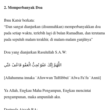
2. Memperbanyak Doa
Ibnu Katsir berkata:
“Dan sangat dianjurkan (disunnahkan) memperbanyakkan doa
pada setiap waktu, terlebih lagi di bulan Ramadhan, dan terutama
pada sepuluh malam terakhir, di malam-malam ganjilnya”
Doa yang dianjurkan Rasulullah S.A.W:
اللَّهُمَّ إِنَّكَ عَفُوٌ تُحِبُّ الْعَفْوَ فَاعْفُ عَنِّي
[Allahumma innaka `Afuwwun TuHibbul `Afwa Fa`fu `Annii]
Ya Allah, Engkau Maha Pengampun, Engkau mencintai
pengampunan, maka ampunilah aku.
Daripada Aisyah RA: