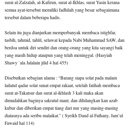
surat al-Zalzalah, al-Kafirun, surat al-Ikhlas, surat Yasin kerana
semua ayat-tersebut memiliki fadhilah yang besar sebagaimana
tersebut dalam beberapa hadis.
Selain itu juga dianjurkan memperbanyak membaca istighfar,
tasbih, tahmid, tahlil, selawat kepada Nabi Muhammad SAW, dan
berdoa untuk diri sendiri dan orang-orang yang kita sayangi baik
yang masih hidup ataupun yang telah meninggal. (Hasyiah
Shawy `ala Jalalain jilid 4 hal 455)
Disebutkan sebagian ulama : “Barang siapa solat pada malam
lailatul qadar solat sunat empat rakaat, setelah fatihah membaca
surat at-Takatsur dan surat al-ikhlash 3 kali maka akan
dimudahkan baginya sakratul maut, dan dihilangkan kan azab
kubur dan diberikan empat tiang dari nur yang masing-masing
diatasnya ada seribu malaikat.” ( Syeikh Daud al-Fathany, Jam`ul
Fawaid hal 114)