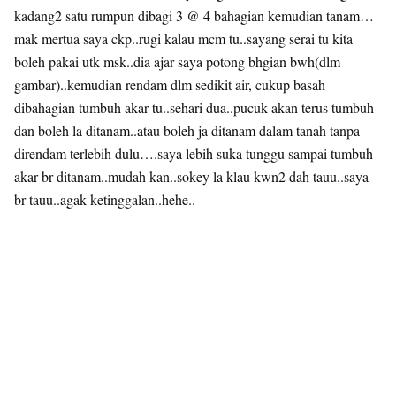
kadang2 satu rumpun dibagi 3 @ 4 bahagian kemudian tanam…
mak mertua saya ckp..rugi kalau mcm tu..sayang serai tu kita
boleh pakai utk msk..dia ajar saya potong bhgian bwh(dlm
gambar)..kemudian rendam dlm sedikit air, cukup basah
dibahagian tumbuh akar tu..sehari dua..pucuk akan terus tumbuh
dan boleh la ditanam..atau boleh ja ditanam dalam tanah tanpa
direndam terlebih dulu….saya lebih suka tunggu sampai tumbuh
akar br ditanam..mudah kan..sokey la klau kwn2 dah tauu..saya
br tauu..agak ketinggalan..hehe..