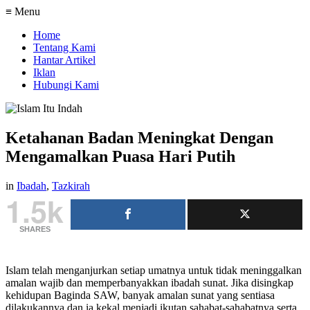
≡ Menu
Home
Tentang Kami
Hantar Artikel
Iklan
Hubungi Kami
Ketahanan Badan Meningkat Dengan
Mengamalkan Puasa Hari Putih
in
Ibadah
,
Tazkirah
1.5k
SHARES
Islam telah menganjurkan setiap umatnya untuk tidak meninggalkan
amalan wajib dan memperbanyakkan ibadah sunat. Jika disingkap
kehidupan Baginda SAW, banyak amalan sunat yang sentiasa
dilakukannya dan ia kekal menjadi ikutan sahabat-sahabatnya serta