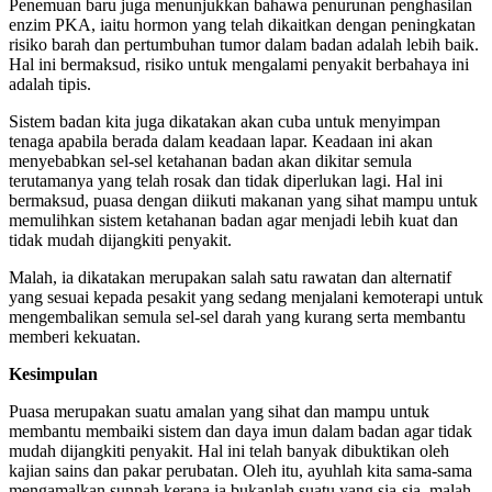
Penemuan baru juga menunjukkan bahawa penurunan penghasilan
enzim PKA, iaitu hormon yang telah dikaitkan dengan peningkatan
risiko barah dan pertumbuhan tumor dalam badan adalah lebih baik.
Hal ini bermaksud, risiko untuk mengalami penyakit berbahaya ini
adalah tipis.
Sistem badan kita juga dikatakan akan cuba untuk menyimpan
tenaga apabila berada dalam keadaan lapar. Keadaan ini akan
menyebabkan sel-sel ketahanan badan akan dikitar semula
terutamanya yang telah rosak dan tidak diperlukan lagi. Hal ini
bermaksud, puasa dengan diikuti makanan yang sihat mampu untuk
memulihkan sistem ketahanan badan agar menjadi lebih kuat dan
tidak mudah dijangkiti penyakit.
Malah, ia dikatakan merupakan salah satu rawatan dan alternatif
yang sesuai kepada pesakit yang sedang menjalani kemoterapi untuk
mengembalikan semula sel-sel darah yang kurang serta membantu
memberi kekuatan.
Kesimpulan
Puasa merupakan suatu amalan yang sihat dan mampu untuk
membantu membaiki sistem dan daya imun dalam badan agar tidak
mudah dijangkiti penyakit. Hal ini telah banyak dibuktikan oleh
kajian sains dan pakar perubatan. Oleh itu, ayuhlah kita sama-sama
mengamalkan sunnah kerana ia bukanlah suatu yang sia-sia, malah