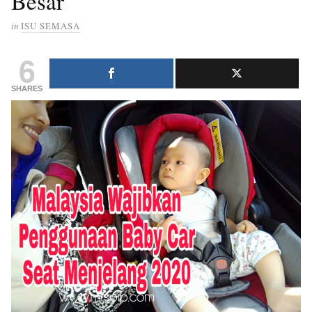
Besar
in
ISU SEMASA
6
SHARES