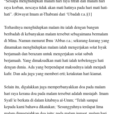
“Sesiapa menghidupkan malam hari raya fitrah dan malam hari
raya korban, nescaya tidak akan mati hatinya pada hari mati hati-
hati”. (Riwayat Imam at-Thabrani dari ‘Ubadah r.a.)[1]
Terhasilnya menghidupkan malam itu ialah dengan bangun
beribadah di kebanyakan malam tersebut sebagaimana bermalam
di Mina. Namun menurut Ibnu ‘Abbas r.a.; sekurang-kurang yang
dinamakan menghidupkan malam ialah mengerjakan solat Isyak
berjamaah dan berazam untuk mengerjakan solat subuh
berjamaah. Yang dimaksudkan mati hati ialah terbelenggu hati
dengan dunia. Ada yang berpendapat maksudnya ialah menjadi
kafir. Dan ada juga yang memberi erti; ketakutan hari kiamat.
Selain itu, digalakkan juga memperbanyakkan doa pada malam
hari raya kerana doa pada malam tersebut adalah mustajab. Imam
Syafi’ie berkata di dalam kitabnya al-Umm; “Telah sampai
kepada kami bahawa dikatakan; ‘Sesungguhnya terdapat lima
malam dimustajabkan doa iaitu; pada malam jumaat, malam hari