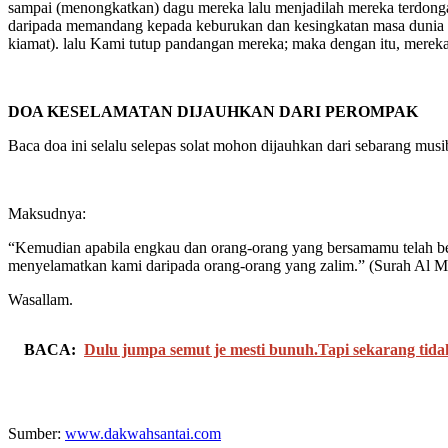
sampai (menongkatkan) dagu mereka lalu menjadilah mereka terdongak
daripada memandang kepada keburukan dan kesingkatan masa dunia y
kiamat). lalu Kami tutup pandangan mereka; maka dengan itu, mereka t
DOA KESELAMATAN DIJAUHKAN DARI PEROMPAK
Baca doa ini selalu selepas solat mohon dijauhkan dari sebarang musi
Maksudnya:
“Kemudian apabila engkau dan orang-orang yang bersamamu telah berad
menyelamatkan kami daripada orang-orang yang zalim.” (Surah Al 
Wasallam.
BACA:
Dulu jumpa semut je mesti bunuh.Tapi sekarang tidak 
Sumber:
www.dakwahsantai.com