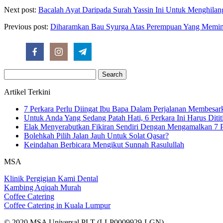
Next post:
Bacalah Ayat Daripada Surah Yassin Ini Untuk Menghilan
Previous post:
Diharamkan Bau Syurga Atas Perempuan Yang Memin
Search
for:
Artikel Terkini
7 Perkara Perlu Diingat Ibu Bapa Dalam Perjalanan Membesa
Untuk Anda Yang Sedang Patah Hati, 6 Perkara Ini Harus Ditit
Elak Menyerabutkan Fikiran Sendiri Dengan Mengamalkan 7 P
Bolehkah Pilih Jalan Jauh Untuk Solat Qasar?
Keindahan Berbicara Mengikut Sunnah Rasulullah
MSA
Klinik Pergigian Kami Dental
Kambing Aqiqah Murah
Coffee Catering
Coffee Catering in Kuala Lumpur
© 2020 MSA Universal PLT (LLP0009929-LGN)