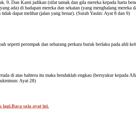
. 9. Dan Kami jadikan (sifat tamak dan gila mereka kepada harta ben
ang ada) di hadapan mereka dan sekatan (yang menghalang mereka dar
idak dapat melihat (jalan yang benar). (Surah Yasiin: Ayat 8 dan 9)
bah seperti perompak dan sebarang perkara buruk berlaku pada ahli kel
a di atas bahtera itu maka hendaklah engkau (bersyukur kepada Allah 
Mukminun: Ayat 28)
lagi.Baca saja ayat ini.