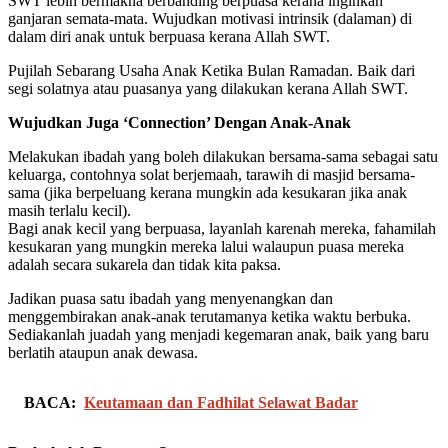
SWT lebih bermakna berbanding berpuasa kerana inginkan
ganjaran semata-mata. Wujudkan motivasi intrinsik (dalaman) di
dalam diri anak untuk berpuasa kerana Allah SWT.
Pujilah Sebarang Usaha Anak Ketika Bulan Ramadan. Baik dari
segi solatnya atau puasanya yang dilakukan kerana Allah SWT.
Wujudkan Juga ‘Connection’ Dengan Anak-Anak
Melakukan ibadah yang boleh dilakukan bersama-sama sebagai satu
keluarga, contohnya solat berjemaah, tarawih di masjid bersama-
sama (jika berpeluang kerana mungkin ada kesukaran jika anak
masih terlalu kecil).
Bagi anak kecil yang berpuasa, layanlah karenah mereka, fahamilah
kesukaran yang mungkin mereka lalui walaupun puasa mereka
adalah secara sukarela dan tidak kita paksa.
Jadikan puasa satu ibadah yang menyenangkan dan
menggembirakan anak-anak terutamanya ketika waktu berbuka.
Sediakanlah juadah yang menjadi kegemaran anak, baik yang baru
berlatih ataupun anak dewasa.
BACA:
Keutamaan dan Fadhilat Selawat Badar