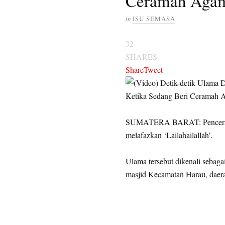
Ceramah Aga
in
ISU SEMASA
32
SHARES
Share
Tweet
SUMATERA BARAT: Penceramah
melafazkan ‘Lailahailallah’.
Ulama tersebut dikenali sebag
masjid Kecamatan Harau, daer