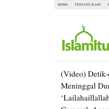
HOME
TENTANG KAMI
(Video) Detik
Meninggal Dun
‘Lailahaillall