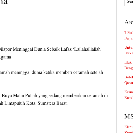
ma
Ar
7 Per
Perj
Untuk
Perka
Elak 
Deng
 meninggal dunia ketika memberi ceramah setelah
Boleh
Qasa
Kein
ai Buya Malin Putiah yang sedang memberikan ceramah di
Rasul
ah Limapuluh Kota, Sumatera Barat.
M
Klini
Kamb