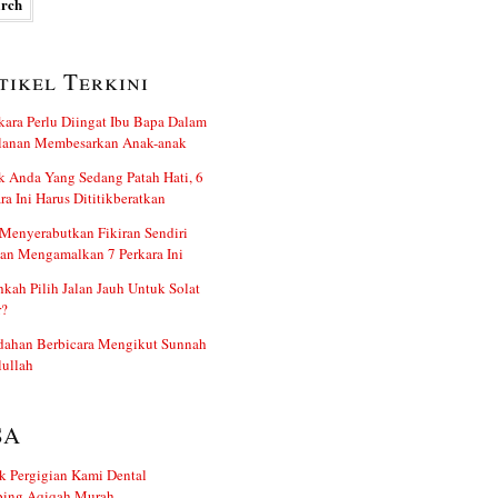
tikel Terkini
kara Perlu Diingat Ibu Bapa Dalam
alanan Membesarkan Anak-anak
 Anda Yang Sedang Patah Hati, 6
ra Ini Harus Dititikberatkan
Menyerabutkan Fikiran Sendiri
an Mengamalkan 7 Perkara Ini
kah Pilih Jalan Jauh Untuk Solat
r?
dahan Berbicara Mengikut Sunnah
ullah
SA
k Pergigian Kami Dental
ing Aqiqah Murah