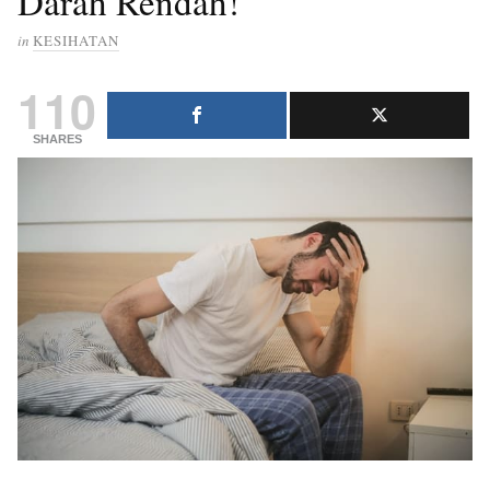
Darah Rendah!
in
KESIHATAN
110
SHARES