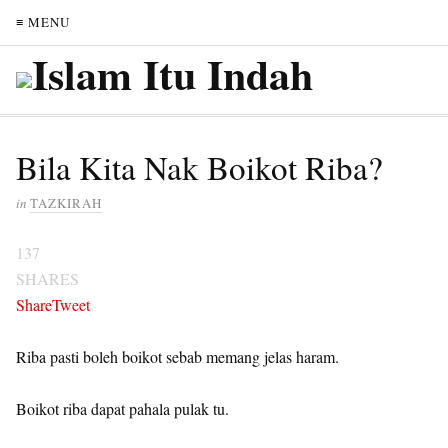
≡ MENU
Bila Kita Nak Boikot Riba?
in
TAZKIRAH
137
SHARES
Share
Tweet
Riba pasti boleh boikot sebab memang jelas haram.
Boikot riba dapat pahala pulak tu.