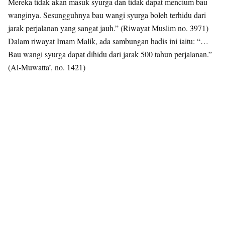
Mereka tidak akan masuk syurga dan tidak dapat mencium bau
wanginya. Sesungguhnya bau wangi syurga boleh terhidu dari
jarak perjalanan yang sangat jauh.” (Riwayat Muslim no. 3971)
Dalam riwayat Imam Malik, ada sambungan hadis ini iaitu: “…
Bau wangi syurga dapat dihidu dari jarak 500 tahun perjalanan.”
(Al-Muwatta’, no. 1421)