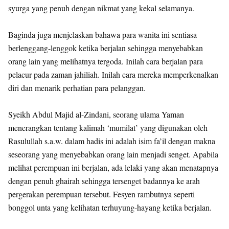
syurga yang penuh dengan nikmat yang kekal selamanya.
Baginda juga menjelaskan bahawa para wanita ini sentiasa
berlenggang-lenggok ketika berjalan sehingga menyebabkan
orang lain yang melihatnya tergoda. Inilah cara berjalan para
pelacur pada zaman jahiliah. Inilah cara mereka memperkenalkan
diri dan menarik perhatian para pelanggan.
Syeikh Abdul Majid al-Zindani, seorang ulama Yaman
menerangkan tentang kalimah ‘mumilat’ yang digunakan oleh
Rasulullah s.a.w. dalam hadis ini adalah isim fa’il dengan makna
seseorang yang menyebabkan orang lain menjadi senget. Apabila
melihat perempuan ini berjalan, ada lelaki yang akan menatapnya
dengan penuh ghairah sehingga tersenget badannya ke arah
pergerakan perempuan tersebut. Fesyen rambutnya seperti
bonggol unta yang kelihatan terhuyung-hayang ketika berjalan.