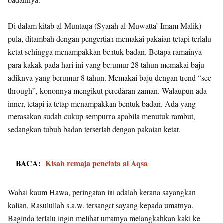
Di dalam kitab al-Muntaqa (Syarah al-Muwatta’ Imam Malik)
pula, ditambah dengan pengertian memakai pakaian tetapi terlalu
ketat sehingga menampakkan bentuk badan. Betapa ramainya
para kakak pada hari ini yang berumur 28 tahun memakai baju
adiknya yang berumur 8 tahun. Memakai baju dengan trend “see
through”, kononnya mengikut peredaran zaman. Walaupun ada
inner, tetapi ia tetap menampakkan bentuk badan. Ada yang
merasakan sudah cukup sempurna apabila menutuk rambut,
sedangkan tubuh badan terserlah dengan pakaian ketat.
BACA:
Kisah remaja pencinta al Aqsa
Wahai kaum Hawa, peringatan ini adalah kerana sayangkan
kalian, Rasulullah s.a.w. tersangat sayang kepada umatnya.
Baginda terlalu ingin melihat umatnya melangkahkan kaki ke