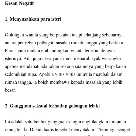
Kesan Negatif
1. Menyusahkan para isteri
Golongan wanita yang berpakaian tetapi telanjang sebenarnya
antara penyebab pelbagai masalah rumah tangga yang berlaku.
Para suami mula membandingkan wanita tersebut dengan
isterinya. Ada juga isteri yang mula menaruh syak wasangka
apabila mendapati ada rakan sekerja suaminya yang berpakaian
sedemikian rupa. Apabila virus-virus ini mula merebak dalam
rumah tangga, ia boleh membawa kepada masalah yang lebih
besar.
2. Gangguan seksual terhadap golongan lelaki
Ini adalah satu bentuk gangguan yang menghilangkan tumpuan
orang lelaki. Dalam hadis tersebut menyatakan: ”Sehingga senget