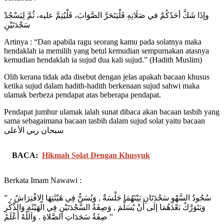
وإذَا شَكَّ أحَدُكُمْ في صَلَاتِهِ فَلْيَتَحَرَّ الصَّوَابَ، فَلْيُتِمَّ عليه، ثُمَّ لِيَسْجُدْ
سَجْدَتَيْنِ
Artinya : “Dan apabila ragu seorang kamu pada solatnya maka
hendaklah ia memilih yang betul kemudian sempurnakan atasnya
kemudian hendaklah ia sujud dua kali sujud.” (Hadith Muslim)
Olih kerana tidak ada disebut dengan jelas apakah bacaan khusus
ketika sujud dalam hadith-hadith berkenaan sujud sahwi maka
ulamak berbeza pendapat atas beberapa pendapat.
Pendapat jumhur ulamak ialah sunat dibaca akan bacaan tasbih yang
sama sebagaimana bacaan tasbih dalam sujud solat yaitu bacaan
سبحان ربي الأعلى
BACA:
Hikmah Solat Dengan Khusyuk
Berkata Imam Nawawi :
” سُجُودُ السَّهْوِ سَجْدَتَانِ بَيْنَهُمَا جَلْسَةٌ , وَيُسَنُّ فِي هَيْئَتِهَا الافْتِرَاشُ ،
وَيَتَوَرَّكُ بَعْدَهُمَا إلَى أَنْ يُسَلِّمَ , وَصِفَةُ السَّجْدَتَيْنِ فِي الْهَيْئَةِ وَالذِّكْرِ
صِفَةُ سَجَدَاتِ الصَّلاةِ . وَاَللَّهُ أَعْلَمُ ”