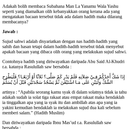
Adakah bolih membaca Subahana Man La Yanamu Wala Yashu
seperti yang diamalkan olih kebanyakkan orang kerana ada yang
mengatakan bacaan tersebut tidak ada dalam hadith maka dilarang
membacanya?
Jawab :
Sujud sahwi adalah disyariatkan dengan nas hadith-hadith yang
sahih dan hasan tetapi dalam hadith-hadith tersebut tidak menyebut
apakah bacaan yang dibaca olih orang yang melakukan sujud sahwi.
Contohnya hadith yang diriwayatkan daripada Abu Said Al-Khudri
r.a. katanya Rasulullah saw bersabda :
إِذَا شَكَّ أَحَدُكُمْ فِـيْ صَلاَتِهِ فَلَمْ يَدْرِ كَمْ صَلَّى؟ ثَلاَثًا أَوْ أَرْبَعًـا؟ فَلْيَطْرَحِ
الشَّكَّ وَلْيَبْنِ عَلَى مَـا اسْتَيْقَنَ ثُمَّ يَسْجُدُ سَجْدَتَيْنِ قَبْلَ أَنْ يُسَلِّمَ
artinya : “Apabila seorang kamu syak di dalam solatnya tidak ia tahu
adakah sudah ia solat tiga rakaat atau empat rakaat maka hendaklah
ia tinggalkan apa yang ia syak itu dan ambillah atas apa yang ia
yakini kemudian hendaklah ia melakukan sujud dua kali sebelum
memberi salam.” (Hadith Muslim)
Dan diriwayatkan daripada Ibnu Mas’ud r.a. Rasulullah saw
bersabda :