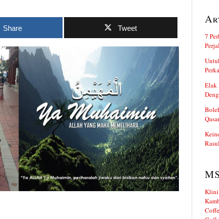
Ar
Share
Tweet
7 Per
Perj
Untuk
Perka
Elak 
Deng
Boleh
Qasa
Kein
Rasul
M
Klini
Kamb
Coffe