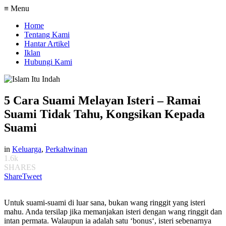
≡ Menu
Home
Tentang Kami
Hantar Artikel
Iklan
Hubungi Kami
5 Cara Suami Melayan Isteri – Ramai
Suami Tidak Tahu, Kongsikan Kepada
Suami
in
Keluarga
,
Perkahwinan
1.6k
SHARES
Share
Tweet
Untuk suami-suami di luar sana, bukan wang ringgit yang isteri
mahu. Anda tersilap jika memanjakan isteri dengan wang ringgit dan
intan permata. Walaupun ia adalah satu ‘bonus‘, isteri sebenarnya