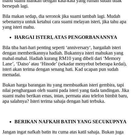
mahu suami luahkan dengan kata-kata yang rumah sudah tidak
bersepah lagi.
Bila makan sedap, dia seronok jika suami tambah lagi. Mudah
sebenarnya untuk ketahui cara suami melayan isteri, jika tahu apa
yang isteri mahu.
HARGAI ISTERI, ATAS PENGORBANANNYA
Bila tiba hari-hari penting seperti ‘anniversary‘, hargailah isteri
dengan memberikannya hadiah. Bukannya isteri mahukan yang
mahal-mahal. Hadiah kurang RM10 yang dibeli dari ‘Memory
Lane’, ‘Daiso’ atau ‘Hinode’ (sekadar menyebut beberapa kedai),
isteri akan terima dengan senang hati. Kad ucapan pun sudah
memadai.
Bukan harga barangan itu yang membuatkan isteri gembira, tapi
nilai penghargaan oleh suami pada isteri yang tiada tandingan. Jika
suami mahu berikan emas, intan, permata atau telefon bimbit baru,
apa salahnya? Isteri terima sahaja dengan hati terbuka.
BERIKAN NAFKAH BATIN YANG SECUKUPNYA
Jangan ingat nafkah batin itu cuma atas katil sahaja. Bukan juga