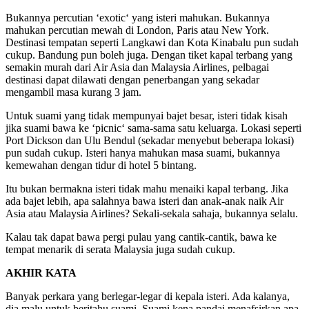
Bukannya percutian ‘exotic‘ yang isteri mahukan. Bukannya
mahukan percutian mewah di London, Paris atau New York.
Destinasi tempatan seperti Langkawi dan Kota Kinabalu pun sudah
cukup. Bandung pun boleh juga. Dengan tiket kapal terbang yang
semakin murah dari Air Asia dan Malaysia Airlines, pelbagai
destinasi dapat dilawati dengan penerbangan yang sekadar
mengambil masa kurang 3 jam.
Untuk suami yang tidak mempunyai bajet besar, isteri tidak kisah
jika suami bawa ke ‘picnic‘ sama-sama satu keluarga. Lokasi seperti
Port Dickson dan Ulu Bendul (sekadar menyebut beberapa lokasi)
pun sudah cukup. Isteri hanya mahukan masa suami, bukannya
kemewahan dengan tidur di hotel 5 bintang.
Itu bukan bermakna isteri tidak mahu menaiki kapal terbang. Jika
ada bajet lebih, apa salahnya bawa isteri dan anak-anak naik Air
Asia atau Malaysia Airlines? Sekali-sekala sahaja, bukannya selalu.
Kalau tak dapat bawa pergi pulau yang cantik-cantik, bawa ke
tempat menarik di serata Malaysia juga sudah cukup.
AKHIR KATA
Banyak perkara yang berlegar-legar di kepala isteri. Ada kalanya,
dia malu untuk beritahu suami. Suami kena pandai menafsirkan apa