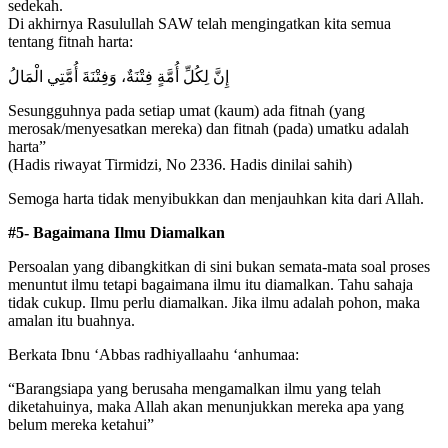
sedekah.
Di akhirnya Rasulullah SAW telah mengingatkan kita semua
tentang fitnah harta:
إِنَّ لِكُلِّ أُمَّةٍ فِتْنَةٌ، وَفِتْنَةَ أُمَّتِي الْمَالُ
Sesungguhnya pada setiap umat (kaum) ada fitnah (yang
merosak/menyesatkan mereka) dan fitnah (pada) umatku adalah
harta”
(Hadis riwayat Tirmidzi, No 2336. Hadis dinilai sahih)
Semoga harta tidak menyibukkan dan menjauhkan kita dari Allah.
#5- Bagaimana Ilmu Diamalkan
Persoalan yang dibangkitkan di sini bukan semata-mata soal proses
menuntut ilmu tetapi bagaimana ilmu itu diamalkan. Tahu sahaja
tidak cukup. Ilmu perlu diamalkan. Jika ilmu adalah pohon, maka
amalan itu buahnya.
Berkata Ibnu ‘Abbas radhiyallaahu ‘anhumaa:
“Barangsiapa yang berusaha mengamalkan ilmu yang telah
diketahuinya, maka Allah akan menunjukkan mereka apa yang
belum mereka ketahui”