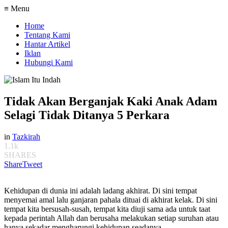
≡ Menu
Home
Tentang Kami
Hantar Artikel
Iklan
Hubungi Kami
Tidak Akan Berganjak Kaki Anak Adam
Selagi Tidak Ditanya 5 Perkara
in
Tazkirah
1.1k
SHARES
Share
Tweet
Kehidupan di dunia ini adalah ladang akhirat. Di sini tempat
menyemai amal lalu ganjaran pahala dituai di akhirat kelak. Di sini
tempat kita bersusah-susah, tempat kita diuji sama ada untuk taat
kepada perintah Allah dan berusaha melakukan setiap suruhan atau
hanya sekadar mengharungi kehidupan seadanya.