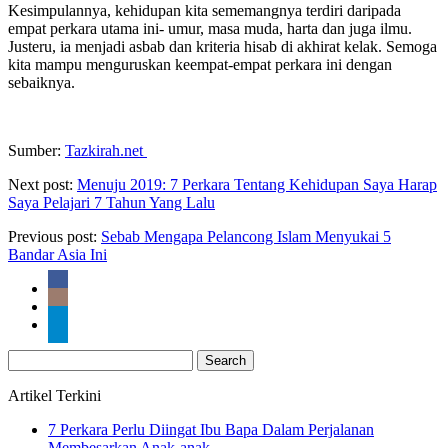
Kesimpulannya, kehidupan kita sememangnya terdiri daripada
empat perkara utama ini- umur, masa muda, harta dan juga ilmu.
Justeru, ia menjadi asbab dan kriteria hisab di akhirat kelak. Semoga
kita mampu menguruskan keempat-empat perkara ini dengan
sebaiknya.
Sumber:
Tazkirah.net
Next post:
Menuju 2019: 7 Perkara Tentang Kehidupan Saya Harap
Saya Pelajari 7 Tahun Yang Lalu
Previous post:
Sebab Mengapa Pelancong Islam Menyukai 5
Bandar Asia Ini
Search
for:
Artikel Terkini
7 Perkara Perlu Diingat Ibu Bapa Dalam Perjalanan
Membesarkan Anak-anak