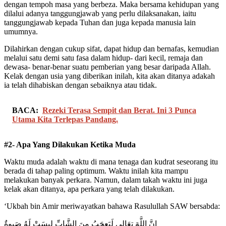
dengan tempoh masa yang berbeza. Maka bersama kehidupan yang
dilalui adanya tanggungjawab yang perlu dilaksanakan, iaitu
tanggungjawab kepada Tuhan dan juga kepada manusia lain
umumnya.
Dilahirkan dengan cukup sifat, dapat hidup dan bernafas, kemudian
melalui satu demi satu fasa dalam hidup- dari kecil, remaja dan
dewasa- benar-benar suatu pemberian yang besar daripada Allah.
Kelak dengan usia yang diberikan inilah, kita akan ditanya adakah
ia telah dihabiskan dengan sebaiknya atau tidak.
BACA:
Rezeki Terasa Sempit dan Berat. Ini 3 Punca
Utama Kita Terlepas Pandang.
#2- Apa Yang Dilakukan Ketika Muda
Waktu muda adalah waktu di mana tenaga dan kudrat seseorang itu
berada di tahap paling optimum. Waktu inilah kita mampu
melakukan banyak perkara. Namun, dalam takah waktu ini juga
kelak akan ditanya, apa perkara yang telah dilakukan.
‘Ukbah bin Amir meriwayatkan bahawa Rasulullah SAW bersabda:
إنَّ اللَّهَ تعَالى لَيَعجَبُ منَ الشَّابِّ ليسَتْ لَهُ صَبوةٌ