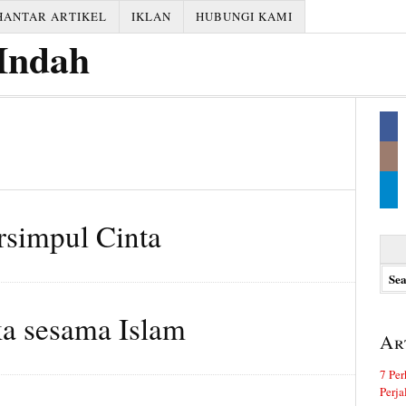
HANTAR ARTIKEL
IKLAN
HUBUNGI KAMI
rsimpul Cinta
Searc
for:
ka sesama Islam
Ar
7 Per
Perj