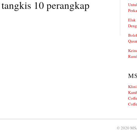
 tangkis 10 perangkap
Untuk
Perka
Elak 
Deng
Boleh
Qasa
Kein
Rasul
M
Klini
Kamb
Coffe
Coffe
© 2020 MSA