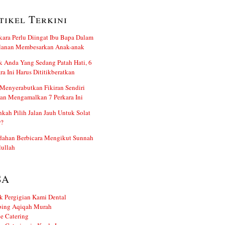
tikel Terkini
kara Perlu Diingat Ibu Bapa Dalam
alanan Membesarkan Anak-anak
 Anda Yang Sedang Patah Hati, 6
ra Ini Harus Dititikberatkan
Menyerabutkan Fikiran Sendiri
an Mengamalkan 7 Perkara Ini
kah Pilih Jalan Jauh Untuk Solat
r?
dahan Berbicara Mengikut Sunnah
ullah
SA
k Pergigian Kami Dental
ing Aqiqah Murah
e Catering