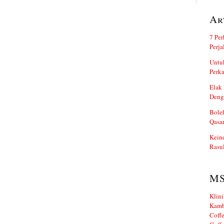
Ar
7 Per
Perj
Untuk
Perka
Elak 
Deng
Boleh
Qasa
Kein
Rasul
M
Klini
Kamb
Coffe